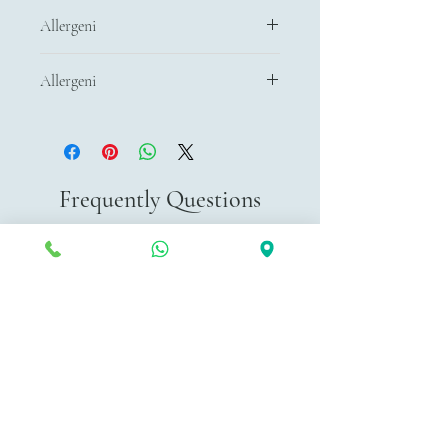
Allergeni
Non contiene glutine
Allergeni
Non contiene frutta a guscio
Non contiene glutine
Non contiene frutta a guscio
Frequently Questions
Generale
Politica dei tour
Spedizioni
Orari di apertura del
negozio