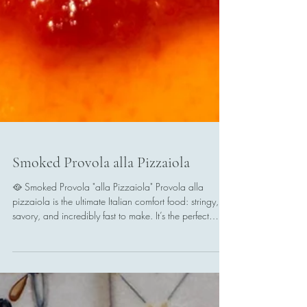
Smoked Provola alla Pizzaiola
🥘 Smoked Provola "alla Pizzaiola" Provola alla
pizzaiola is the ultimate Italian comfort food: stringy,
savory, and incredibly fast to make. It’s the perfect
solution when you're short on time but craving
something truly delicious. 🛒 Ingredients (Serves 2)
Smoked Provola cheese: 300g (10 oz). Pro tip: Use