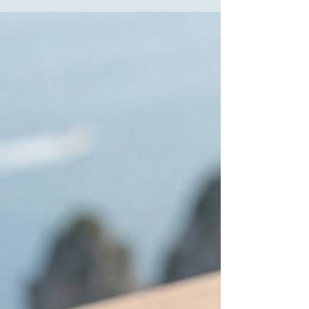
Il Bebè di Sorrento è una piccola eccellenza della
penisola sorrentina che, a differenza di molti altri
formaggi locali dalle radici millenarie, ha una storia
relativamente recente e curiosa. Ecco i punti chiave per
conoscere la sua storia e le sue caratteristiche: 1.
Un'origine "turistica" e moderna Nonostante la tecnica
di lavorazione affondi le radici nella tradizione
millenaria dei formaggi a pasta filata (come il
Caciocavallo), il Bebè è nato solo pochi decenni fa . È
s