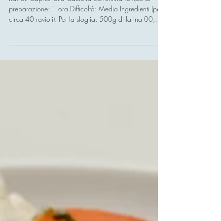
Ravioli Capresi alla Caciotta
sorrentina
Ravioli Capresi alla Caciotta Sorrentina Tempo di
preparazione: 1 ora Difficoltà: Media Ingredienti (per
circa 40 ravioli): Per la sfoglia: 500g di farina 00,
300g di acqua bollente, 30g di strutto (o olio EVO),
un pizzico di sale. Per il ripieno: 400g di Caciotta
Sorrentina semidura (grattugiata o tritata finemente), 2
uova medie, abbondante maggiorana fresca, buccia
di limone grattugiata, parmigiano grattugiato
(opzionale). Per il condimento: 500g di pomodorini
(Pach