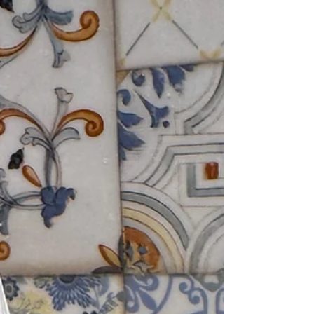
cheese from the day before so it’s firmer and less
watery. Peeled tomatoes or tomato purée: 250g
(approx. 1 cup). Garlic: 1 clove. Dried oregano: A
generous amount. E