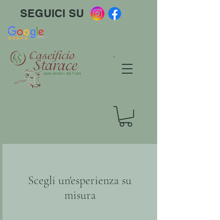
SEGUICI SU
Scegli un'esperienza su
misura