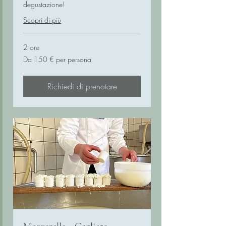
degustazione!
Scopri di più
2 ore
Da
Da 150 € per persona
150
€
per
persona
Richiedi di prenotare