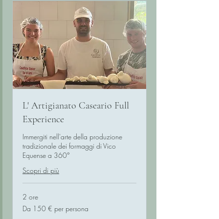
L' Artigianato Caseario Full
Experience
Immergiti nell'arte della produzione
tradizionale dei formaggi di Vico
Equense a 360°
Scopri di più
2 ore
Da
Da 150 € per persona
150
€