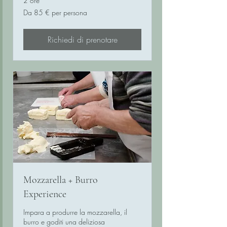
2 ore
Da
Da 85 € per persona
85
€
per
persona
Richiedi di prenotare
Mozzarella + Burro
Experience
Impara a produrre la mozzarella, il
burro e goditi una deliziosa