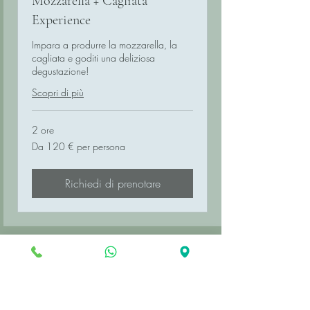
Mozzarella + Cagliata
Experience
Impara a produrre la mozzarella, la
cagliata e goditi una deliziosa
degustazione!
Scopri di più
2 ore
Da
Da 120 € per persona
120
€
per
persona
Richiedi di prenotare
Frequently Questions