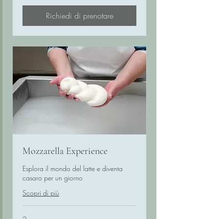
per
persona
Richiedi di prenotare
Mozzarella Experience
Esplora il mondo del latte e diventa
casaro per un giorno
Scopri di più